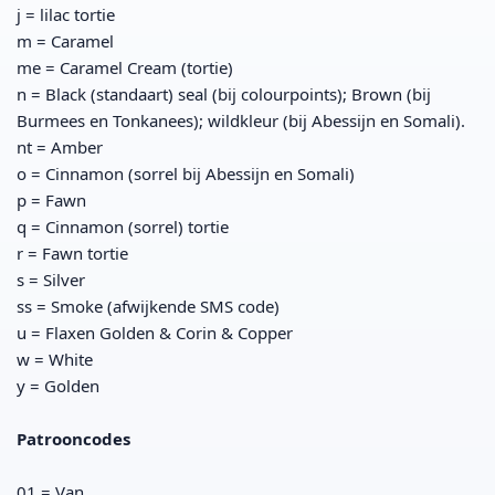
j = lilac tortie
m = Caramel
me = Caramel Cream (tortie)
n = Black (standaart) seal (bij colourpoints); Brown (bij
Burmees en Tonkanees); wildkleur (bij Abessijn en Somali).
nt = Amber
o = Cinnamon (sorrel bij Abessijn en Somali)
p = Fawn
q = Cinnamon (sorrel) tortie
r = Fawn tortie
s = Silver
ss = Smoke (afwijkende SMS code)
u = Flaxen Golden & Corin & Copper
w = White
y = Golden
Patrooncodes
01 = Van