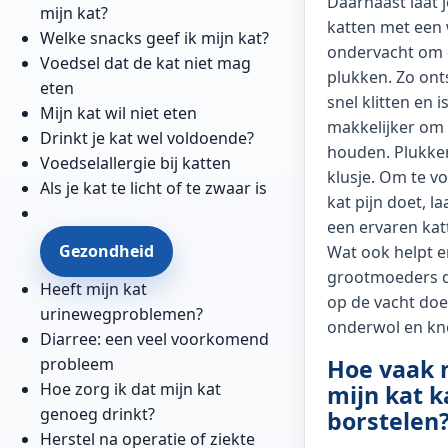
Daarnaast laat 
mijn kat?
katten met een 
Welke snacks geef ik mijn kat?
ondervacht om 
Voedsel dat de kat niet mag
plukken. Zo ont
eten
snel klitten en i
Mijn kat wil niet eten
makkelijker om 
Drinkt je kat wel voldoende?
houden. Plukken
Voedselallergie bij katten
klusje. Om te v
Als je kat te licht of te zwaar is
kat pijn doet, la
een ervaren ka
Gezondheid
Wat ook helpt en
grootmoeders d
Heeft mijn kat
op de vacht doe
urinewegproblemen?
onderwol en kn
Diarree: een veel voorkomend
probleem
Hoe vaak 
Hoe zorg ik dat mijn kat
mijn kat 
genoeg drinkt?
borstelen
Herstel na operatie of ziekte