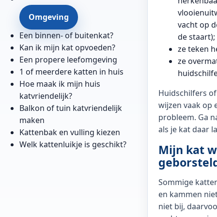
herkenbaa
vlooienuit
Omgeving
vacht op d
Een binnen- of buitenkat?
de staart);
Kan ik mijn kat opvoeden?
ze teken h
Een propere leefomgeving
ze overmat
1 of meerdere katten in huis
huidschilfe
Hoe maak ik mijn huis
Huidschilfers of
katvriendelijk?
wijzen vaak op 
Balkon of tuin katvriendelijk
probleem. Ga na
maken
als je kat daar l
Kattenbak en vulling kiezen
Welk kattenluikje is geschikt?
Mijn kat wi
geborstel
Sommige katten
en kammen niet 
niet bij, daarvoo