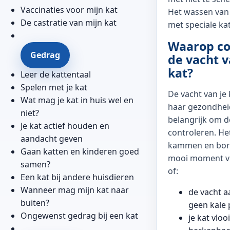
Vaccinaties voor mijn kat
Het wassen van 
De castratie van mijn kat
met speciale k
Waarop co
Gedrag
de vacht v
kat?
Leer de kattentaal
Spelen met je kat
De vacht van je 
Wat mag je kat in huis wel en
haar gezondhei
niet?
belangrijk om d
Je kat actief houden en
controleren. H
aandacht geven
kammen en bors
Gaan katten en kinderen goed
mooi moment voo
samen?
of:
Een kat bij andere huisdieren
Wanneer mag mijn kat naar
de vacht a
buiten?
geen kale 
Ongewenst gedrag bij een kat
je kat vloo