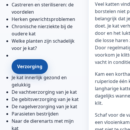
Veel katten vi
Castreren en steriliseren: de
borstelen niet p
voordelen
belangrijk dat j
Herken gewrichtsproblemen
doet. Je kat ver
Chronische nierziekte bij de
door en het lukt
oudere kat
die losse haren 
Welke planten zijn schadelijk
Door regelmatig
voor je kat?
voorkom je klit
vacht in conditie
Verzorging
Kam een korthar
Je kat innerlijk gezond en
ruiperiode één 
gelukkig
langharige katte
De vachtverzorging van je kat
dagelijks wanne
De gebitsverzorging van je kat
klit.
De nagelverzorging van je kat
Parasieten bestrijden
Schaf voor de v
Naar de dierenarts met mijn
een vlooienkam 
kat
met niet te sch