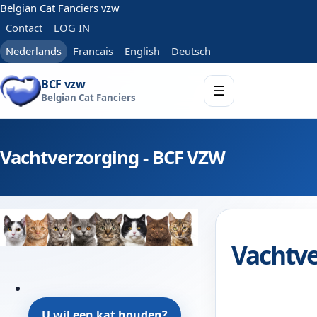
Belgian Cat Fanciers vzw
Contact
LOG IN
Nederlands
Francais
English
Deutsch
BCF vzw
☰
Belgian Cat Fanciers
Vachtverzorging - BCF VZW
Vachtve
U wil een kat houden?