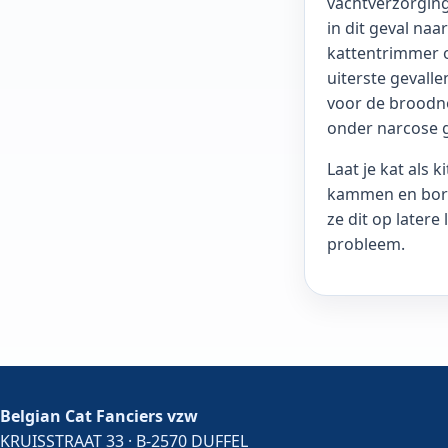
vachtverzorging
in dit geval naa
kattentrimmer o
uiterste gevalle
voor de broodn
onder narcose 
Laat je kat als 
kammen en bors
ze dit op latere 
probleem.
Belgian Cat Fanciers vzw
KRUISSTRAAT 33 · B-2570 DUFFEL