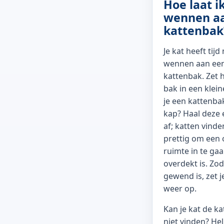
Hoe laat i
wennen a
kattenbak
Je kat heeft tij
wennen aan ee
kattenbak. Zet 
bak in een klei
je een kattenba
kap? Haal deze e
af; katten vinde
prettig om een
ruimte in te gaa
overdekt is. Zod
gewend is, zet j
weer op.
Kan je kat de k
niet vinden? He