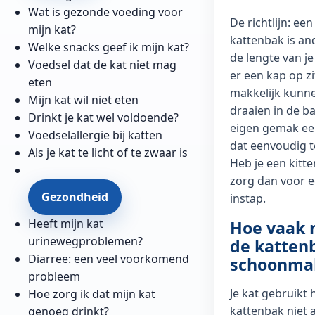
Wat is gezonde voeding voor
De richtlijn: ee
mijn kat?
kattenbak is an
Welke snacks geef ik mijn kat?
de lengte van j
Voedsel dat de kat niet mag
er een kap op zi
eten
makkelijk kunn
Mijn kat wil niet eten
draaien in de ba
Drinkt je kat wel voldoende?
eigen gemak ee
Voedselallergie bij katten
dat eenvoudig te
Als je kat te licht of te zwaar is
Heb je een kitte
zorg dan voor e
Gezondheid
instap.
Heeft mijn kat
Hoe vaak 
urinewegproblemen?
de katten
Diarree: een veel voorkomend
schoonma
probleem
Je kat gebruikt 
Hoe zorg ik dat mijn kat
kattenbak niet a
genoeg drinkt?