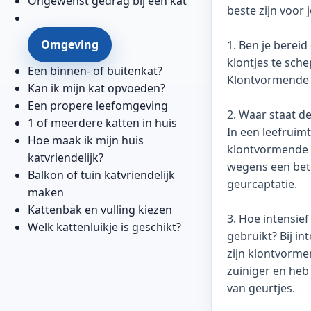
Ongewenst gedrag bij een kat
beste zijn voor 
Omgeving
1. Ben je bereid
klontjes te sch
Een binnen- of buitenkat?
Klontvormende 
Kan ik mijn kat opvoeden?
Een propere leefomgeving
2. Waar staat d
1 of meerdere katten in huis
In een leefruimt
Hoe maak ik mijn huis
klontvormende 
katvriendelijk?
wegens een bet
Balkon of tuin katvriendelijk
geurcaptatie.
maken
Kattenbak en vulling kiezen
3. Hoe intensie
Welk kattenluikje is geschikt?
gebruikt? Bij in
zijn klontvorme
zuiniger en heb 
van geurtjes.