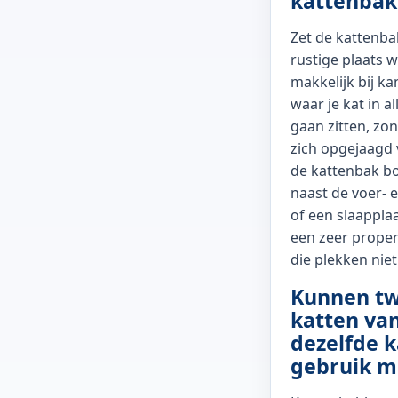
kattenbak
Zet de kattenba
rustige plaats w
makkelijk bij ka
waar je kat in al
gaan zitten, zo
zich opgejaagd v
de kattenbak b
naast de voer- 
of een slaapplaa
een zeer proper 
die plekken niet
Kunnen t
katten va
dezelfde 
gebruik m