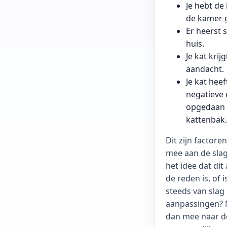
Je hebt de
de kamer g
Er heerst 
huis.
Je kat krij
aandacht.
Je kat heef
negatieve 
opgedaan 
kattenbak.
Dit zijn factore
mee aan de slag
het idee dat dit
de reden is, of i
steeds van slag
aanpassingen?
dan mee naar d