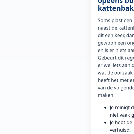
opeens bu
kattenbak
Soms plast een
naast de katten
dit een keer, da
gewoon een on
en is er niets a
Gebeurt dit reg
er wel iets aan
wat de oorzaak 
heeft het met e
van de volgende
maken:
Je reinigt
niet vaak 
Je hebt de
verhuisd.