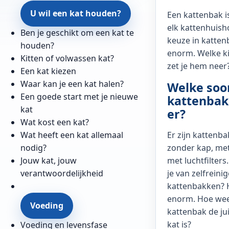
U wil een kat houden?
Een kattenbak i
elk kattenhuis
Ben je geschikt om een kat te
keuze in katten
houden?
enorm. Welke ki
Kitten of volwassen kat?
zet je hem neer
Een kat kiezen
Waar kan je een kat halen?
Welke soo
Een goede start met je nieuwe
kattenbak
kat
er?
Wat kost een kat?
Wat heeft een kat allemaal
Er zijn kattenb
nodig?
zonder kap, met
Jouw kat, jouw
met luchtfilters
verantwoordelijkheid
je van zelfreini
kattenbakken? 
enorm. Hoe wee
Voeding
kattenbak de jui
kat is?
Voeding en levensfase