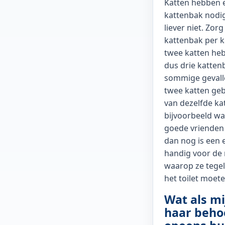
Katten hebben 
kattenbak nodig
liever niet. Zorg
kattenbak per ka
twee katten hebt
dus drie katten
sommige gevall
twee katten ge
van dezelfde ka
bijvoorbeeld w
goede vrienden 
dan nog is een 
handig voor d
waarop ze tegeli
het toilet moete
Wat als mi
haar beho