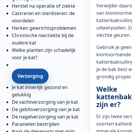
Verwijder daaro
Herstel na operatie of ziekte
van klontvorm
Castreren en steriliseren: de
kattenbakvullin
voordelen
uitwerpselen. Z
Herken gewrichtsproblemen
slechte geuren.
Chronische nierziekte bij de
oudere kat
Gebruik je geen
Welke planten zijn schadelijk
klontvormende
voor je kat?
kattenbakvulli
je de bak best 
Verzorging
grondig proper.
Je kat innerlijk gezond en
Welke
gelukkig
kattenbak
De vachtverzorging van je kat
zijn er?
De gebitsverzorging van je kat
Er zijn twee ver
De nagelverzorging van je kat
soorten kattenb
Parasieten bestrijden
minerale korrels
Naar de dierenarts met mijn