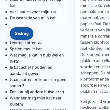
minerale korrels
kat
gemaakt van or
Vaccinaties voor mijn kat
materiaal, zoals
De castratie van mijn kat
papierafval. De
variant is van kle
Gedrag
minerale korrel
tussen klontvo
Leer de kattentaal
niet-klontvorme
Spelen met je kat
De klontvormen
Wat mag je kat in huis wel en
plakken aan elka
niet?
worden en zijn 
Je kat actief houden en
scheppen. De ni
aandacht geven
klontvormende 
Gaan katten en kinderen goed
absorberen voc
samen?
plakken niet aan
Een kat bij andere huisdieren
Wanneer mag mijn kat naar
Stel je zelf 3 v
buiten?
beslissen welke